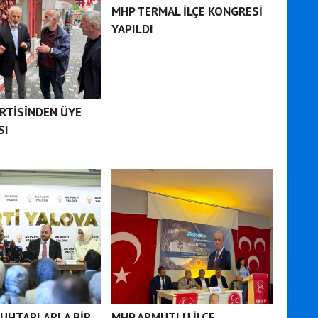
MHP TERMAL İLÇE KONGRESİ
YAPILDI
RTİSİNDEN ÜYE
SI
MUHTARLARLA BİR
MHP ARMUTLU İLÇE