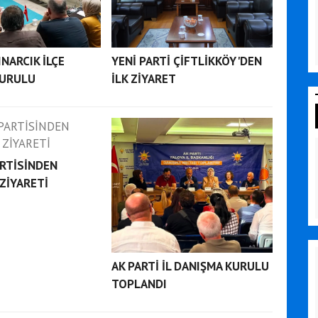
INARCIK İLÇE
YENİ PARTİ ÇİFTLİKKÖY'DEN
KURULU
İLK ZİYARET
RTİSİNDEN
ZİYARETİ
AK PARTİ İL DANIŞMA KURULU
TOPLANDI