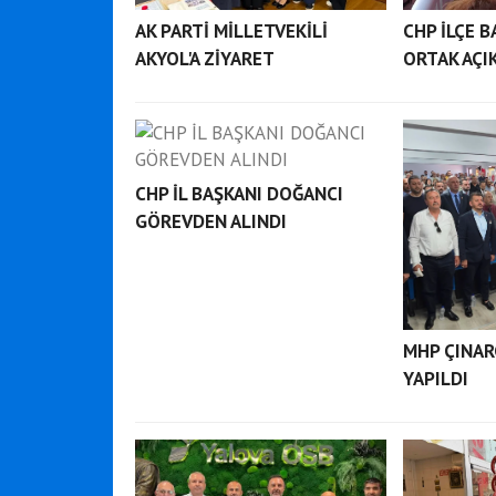
AK PARTİ MİLLETVEKİLİ
CHP İLÇE 
AKYOL'A ZİYARET
ORTAK AÇI
CHP İL BAŞKANI DOĞANCI
GÖREVDEN ALINDI
MHP ÇINAR
YAPILDI