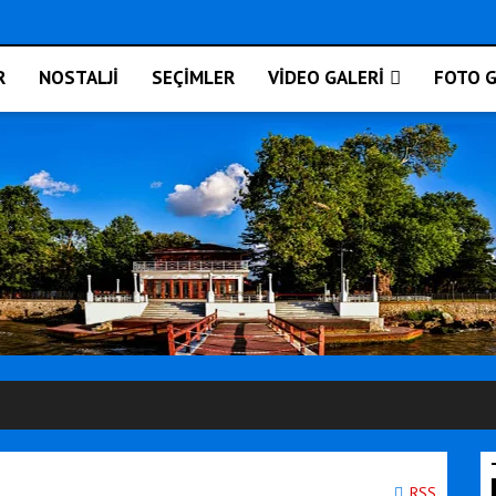
R
NOSTALJİ
SEÇİMLER
VİDEO GALERİ
FOTO G
RSS