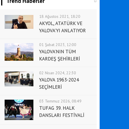
Trend Haberler
18 Ağustos 2021, 18:20
AKYOL, ATATÜRK VE
YALOVA'YI ANLATIYOR
01 Şubat 2023, 12:00
YALOVA'NIN TÜM
KARDEŞ ŞEHİRLERİ
02 Nisan 2024, 22:30
YALOVA 1963-2024
SEÇİMLERİ
03 Temmuz 2026, 08:49
TUFAG 39. HALK
DANSLARI FESTİVALİ