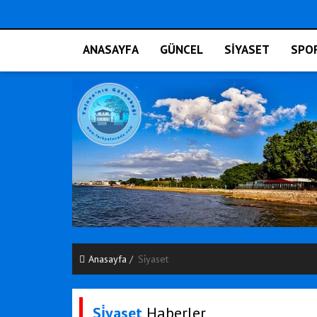
ANASAYFA
GÜNCEL
SİYASET
SPO
Anasayfa
Si̇yaset
Si̇yaset
Haberler