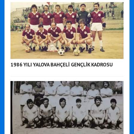
1986 YILI YALOVA BAHÇELİ GENÇLİK KADROSU