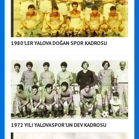
1980'LER YALOVA DOĞAN SPOR KADROSU
1972 YILI YALOVASPOR'UN DEV KADROSU