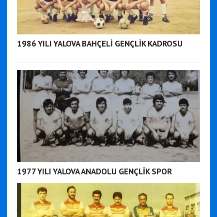
1986 YILI YALOVA BAHÇELİ GENÇLİK KADROSU
1977 YILI YALOVA ANADOLU GENÇLİK SPOR