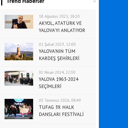
Trend Haberler
18 Ağustos 2021, 18:20
AKYOL, ATATÜRK VE
YALOVA'YI ANLATIYOR
01 Şubat 2023, 12:00
YALOVA'NIN TÜM
KARDEŞ ŞEHİRLERİ
02 Nisan 2024, 22:30
YALOVA 1963-2024
SEÇİMLERİ
03 Temmuz 2026, 08:49
TUFAG 39. HALK
DANSLARI FESTİVALİ