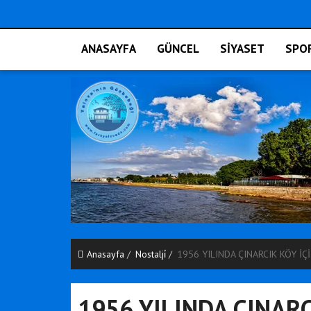
ANASAYFA
GÜNCEL
SİYASET
SPO
Anasayfa
Nostalji̇
1956 YILINDA ÇINARCIK KÖY İÇ
1956 YILINDA ÇINARC