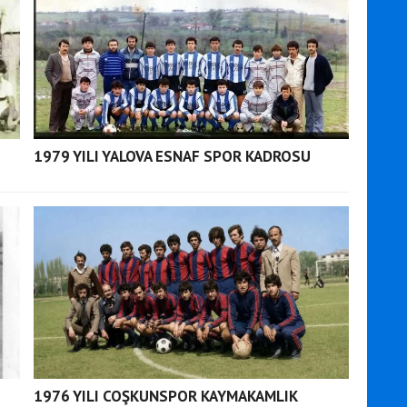
1979 YILI YALOVA ESNAF SPOR KADROSU
1976 YILI COŞKUNSPOR KAYMAKAMLIK