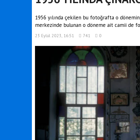
1956 yılında çekilen bu fotoğrafta o döneminin
merkezinde bulunan o döneme ait camii de fot
23 Eylül 2023, 16:51
741
0