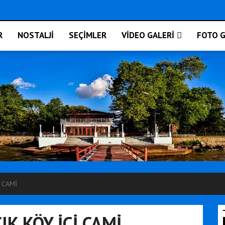
R
NOSTALJİ
SEÇİMLER
VİDEO GALERİ
FOTO G
İ CAMİ
IK KÖY İÇİ CAMİ