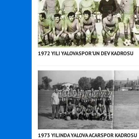
1972 YILI YALOVASPOR'UN DEV KADROSU
1973 YILINDA YALOVA ACARSPOR KADROSU