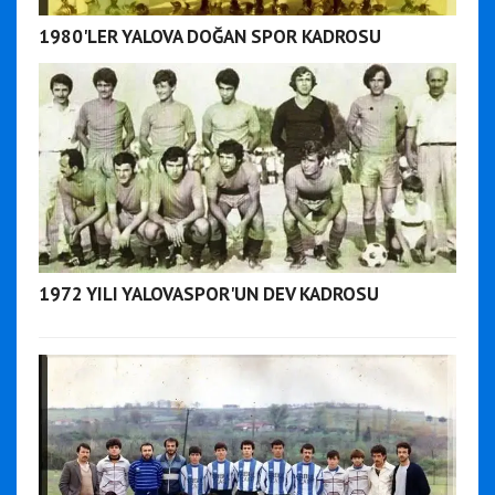
1980'LER YALOVA DOĞAN SPOR KADROSU
1972 YILI YALOVASPOR'UN DEV KADROSU