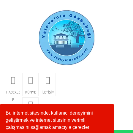
HABERLE
KÜNYE
İLETİŞİM
R
Bu internet sitesinde, kullanıcı deneyimini
RSS
geliştirmek ve internet sitesinin verimli
çalışmasını sağlamak amacıyla çerezler