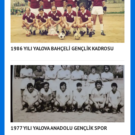
1986 YILI YALOVA BAHÇELİ GENÇLİK KADROSU
1977 YILI YALOVA ANADOLU GENÇLİK SPOR