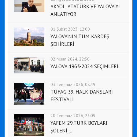
AKYOL, ATATÜRK VE YALOVA'YI
ANLATIYOR
01 Şubat 2023, 12:00
YALOVA'NIN TÜM KARDEŞ
ŞEHİRLERİ
02 Nisan 2024, 22:30
YALOVA 1963-2024 SEÇİMLERİ
03 Temmuz 2026, 08:49
TUFAG 39. HALK DANSLARI
FESTİVALİ
20 Temmuz 2026, 23:09
YAFEM 29.TÜRK BOYLARI
ŞÖLENİ ...