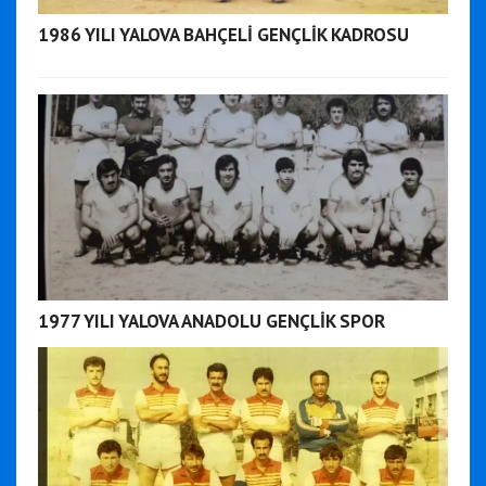
1986 YILI YALOVA BAHÇELİ GENÇLİK KADROSU
1977 YILI YALOVA ANADOLU GENÇLİK SPOR