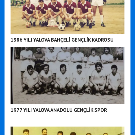
1986 YILI YALOVA BAHÇELİ GENÇLİK KADROSU
1977 YILI YALOVA ANADOLU GENÇLİK SPOR