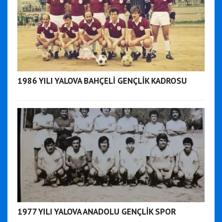
1986 YILI YALOVA BAHÇELİ GENÇLİK KADROSU
1977 YILI YALOVA ANADOLU GENÇLİK SPOR