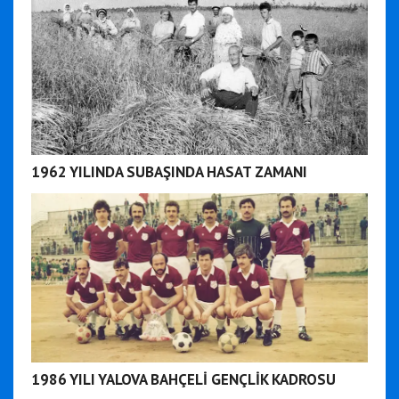
1962 YILINDA SUBAŞINDA HASAT ZAMANI
1986 YILI YALOVA BAHÇELİ GENÇLİK KADROSU