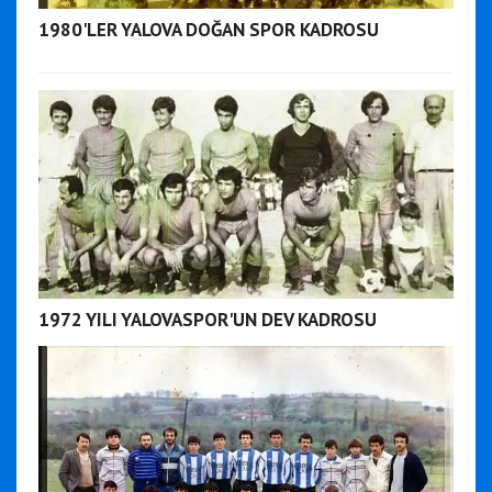
1980'LER YALOVA DOĞAN SPOR KADROSU
1972 YILI YALOVASPOR'UN DEV KADROSU