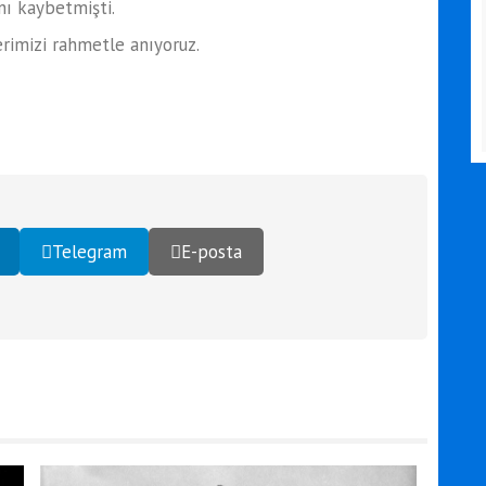
ını kaybetmişti.
erimizi rahmetle anıyoruz.
Telegram
E-posta