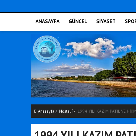
ANASAYFA
GÜNCEL
SİYASET
SPO
Anasayfa
Nostalji̇
1994 YILI KAZIM PATIL VE Hİ
1994 YILI KAZIM PA