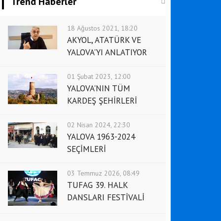
Trend Haberler
18 Ağustos 2021, 18:20
AKYOL, ATATÜRK VE
YALOVA'YI ANLATIYOR
01 Şubat 2023, 12:00
YALOVA'NIN TÜM
KARDEŞ ŞEHİRLERİ
02 Nisan 2024, 22:30
YALOVA 1963-2024
SEÇİMLERİ
03 Temmuz 2026, 08:49
TUFAG 39. HALK
DANSLARI FESTİVALİ