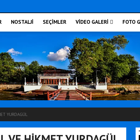
R
NOSTALJİ
SEÇİMLER
VİDEO GALERİ
FOTO G
KMET YURDAGÜL
TIL VE HİKMET YURDAGÜL