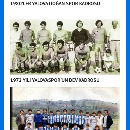
1980'LER YALOVA DOĞAN SPOR KADROSU
1972 YILI YALOVASPOR'UN DEV KADROSU