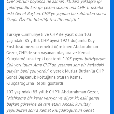
CHP ömrüm boyunca ne zaman iktidara yaklaşsa ipi
çekiliyor. Bu kez ipi çeken sözüm ona CHP’ li üstelik
eski Genel Başkan. CHP’ye yapılan bu saldırıdan sonra
Özgür Özel'in liderliği tescillenmiştir “
Türkiye Cumhuriyeti ve CHP ile yaşıt olan 103
yaşındaki 85 yıllık CHP üyesi 1923 doğumlu Köy
Enstitüsü mezunu emekli öğretmen Abdurrahman
Gezer, CHP’de son yaşanan olaylara ve Kemal
Kılıçdaroğlu’na tepki gösterdi. "
103 yaşını bitiriyorum.
Çok yoruldum. Ama CHP’de yaşanan son bir haftadaki
olaylar beni çok yordu”
diyerek Mutlat Butlan'la CHP
Genel Başkanlık koltuğuna oturan Kemal
Kılıçdaroğlu'na tepki gösterdi.
103 yaşındaki 85 yıllık CHP'li Abdurrahman Gezer,
"
Mahkeme bir karar veriyor ve diyor ki; eski genel
başkan görevine devam etsin. Ancak, kurultay
yapıldıktan sonra Kemal Kılıçdaroğlu’nun Genel