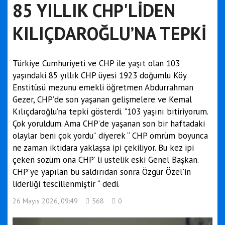
85 YILLIK CHP'LİDEN
KILIÇDAROĞLU’NA TEPKİ
Türkiye Cumhuriyeti ve CHP ile yaşıt olan 103
yaşındaki 85 yıllık CHP üyesi 1923 doğumlu Köy
Enstitüsü mezunu emekli öğretmen Abdurrahman
Gezer, CHP’de son yaşanan gelişmelere ve Kemal
Kılıçdaroğlu’na tepki gösterdi. "103 yaşını bitiriyorum.
Çok yoruldum. Ama CHP’de yaşanan son bir haftadaki
olaylar beni çok yordu” diyerek “ CHP ömrüm boyunca
ne zaman iktidara yaklaşsa ipi çekiliyor. Bu kez ipi
çeken sözüm ona CHP’ li üstelik eski Genel Başkan.
CHP’ye yapılan bu saldırıdan sonra Özgür Özel'in
liderliği tescillenmiştir “ dedi.
26 Mayıs 2026, 09:49
568
0