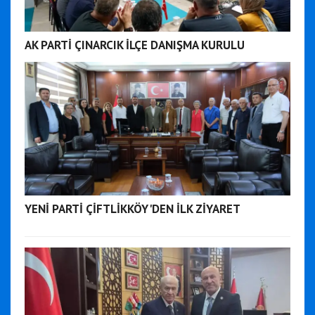
AK PARTİ ÇINARCIK İLÇE DANIŞMA KURULU
YENİ PARTİ ÇİFTLİKKÖY'DEN İLK ZİYARET