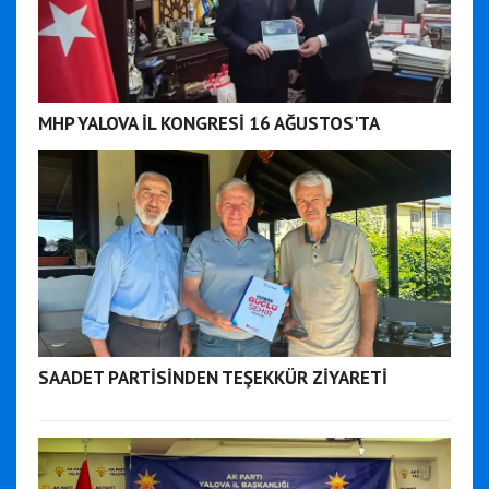
MHP YALOVA İL KONGRESİ 16 AĞUSTOS'TA
SAADET PARTİSİNDEN TEŞEKKÜR ZİYARETİ