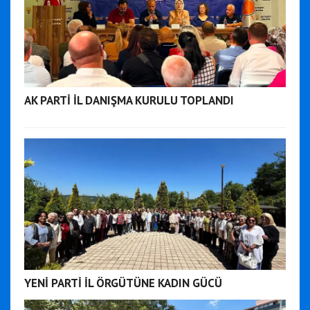
AK PARTİ İL DANIŞMA KURULU TOPLANDI
YENİ PARTİ İL ÖRGÜTÜNE KADIN GÜCÜ