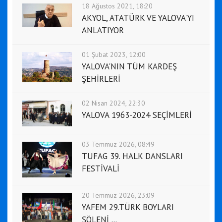
18 Ağustos 2021, 18:20
AKYOL, ATATÜRK VE YALOVA'YI
ANLATIYOR
01 Şubat 2023, 12:00
YALOVA'NIN TÜM KARDEŞ
ŞEHİRLERİ
02 Nisan 2024, 22:30
YALOVA 1963-2024 SEÇİMLERİ
03 Temmuz 2026, 08:49
TUFAG 39. HALK DANSLARI
FESTİVALİ
20 Temmuz 2026, 23:09
YAFEM 29.TÜRK BOYLARI
ŞÖLENİ ...