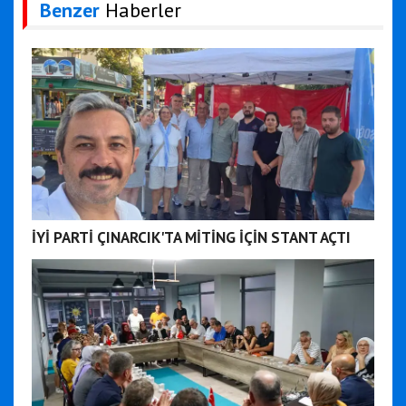
Benzer
Haberler
İYİ PARTİ ÇINARCIK'TA MİTİNG İÇİN STANT AÇTI