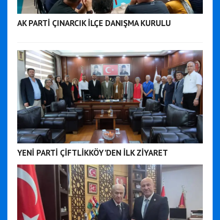
AK PARTİ ÇINARCIK İLÇE DANIŞMA KURULU
YENİ PARTİ ÇİFTLİKKÖY'DEN İLK ZİYARET