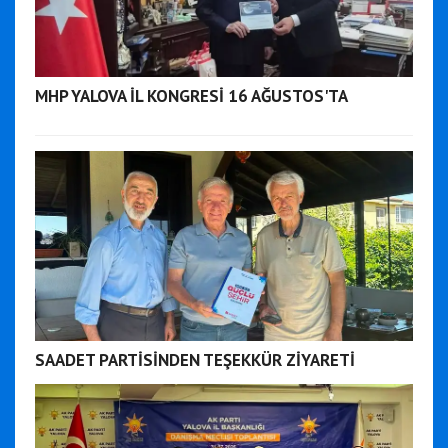
MHP YALOVA İL KONGRESİ 16 AĞUSTOS'TA
SAADET PARTİSİNDEN TEŞEKKÜR ZİYARETİ