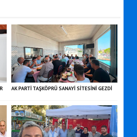
OR
AK PARTİ TAŞKÖPRÜ SANAYİ SİTESİNİ GEZDİ