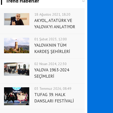
Trend Haberler
18 Ağustos 2021, 18:20
AKYOL, ATATÜRK VE
YALOVA'YI ANLATIYOR
01 Şubat 2023, 12:00
YALOVA'NIN TÜM
KARDEŞ ŞEHİRLERİ
02 Nisan 2024, 22:30
YALOVA 1963-2024
SEÇİMLERİ
03 Temmuz 2026, 08:49
TUFAG 39. HALK
DANSLARI FESTİVALİ