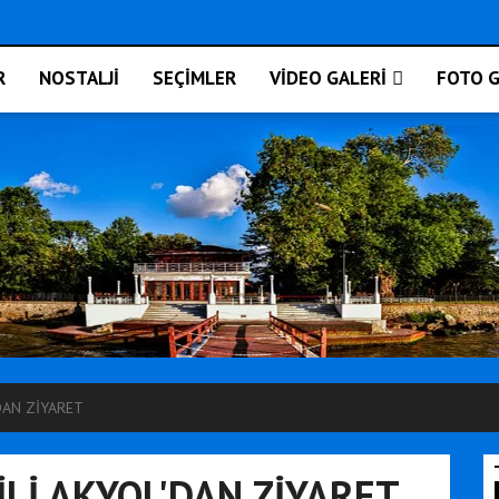
R
NOSTALJİ
SEÇİMLER
VİDEO GALERİ
FOTO G
DAN ZİYARET
İLİ AKYOL'DAN ZİYARET