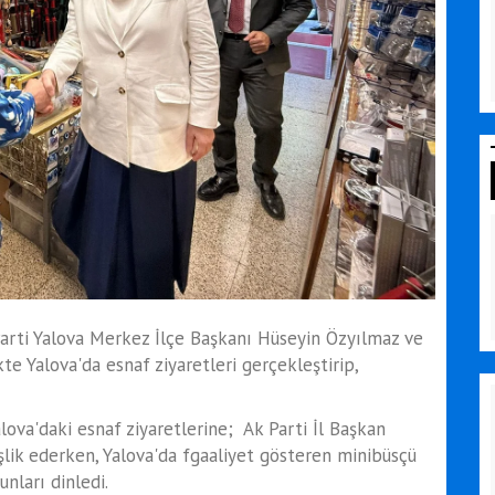
 Parti Yalova Merkez İlçe Başkanı Hüseyin Özyılmaz ve
kte Yalova'da esnaf ziyaretleri gerçekleştirip,
lova'daki esnaf ziyaretlerine; Ak Parti İl Başkan
şlik ederken, Yalova'da fgaaliyet gösteren minibüsçü
nları dinledi.