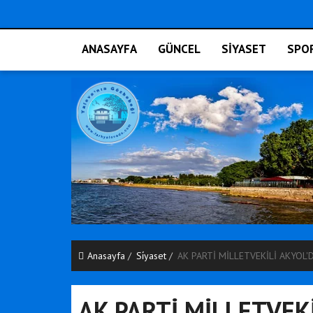
ANASAYFA
GÜNCEL
SİYASET
SPO
Anasayfa
Si̇yaset
AK PARTİ MİLLETVEKİLİ AKYOL'
AK PARTİ MİLLETVEK