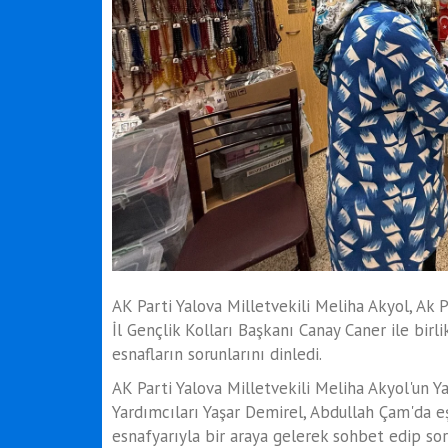
AK Parti Yalova Milletvekili Meliha Akyol, Ak
İl Gençlik Kolları Başkanı Canay Caner ile birli
esnafların sorunlarını dinledi.
AK Parti Yalova Milletvekili Meliha Akyol'un Ya
Yardımcıları Yaşar Demirel, Abdullah Çam'da e
esnafyarıyla bir araya gelerek sohbet edip soru