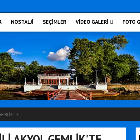
R
NOSTALJİ
SEÇİMLER
VİDEO GALERİ
FOTO G
GEMLİK'TE
İLİ AKYOL GEMLİK'TE