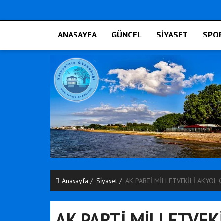
ANASAYFA
GÜNCEL
SİYASET
SPO
Anasayfa
Si̇yaset
AK PARTİ MİLLETVEKİLİ AKYOL 
AK PARTİ MİLLETVEK