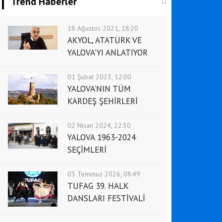
Trend Haberler
18 Ağustos 2021, 18:20
AKYOL, ATATÜRK VE
YALOVA'YI ANLATIYOR
01 Şubat 2023, 12:00
YALOVA'NIN TÜM
KARDEŞ ŞEHİRLERİ
02 Nisan 2024, 22:30
YALOVA 1963-2024
SEÇİMLERİ
03 Temmuz 2026, 08:49
TUFAG 39. HALK
DANSLARI FESTİVALİ