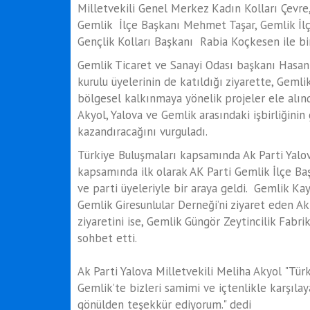
Milletvekili Genel Merkez Kadın Kolları Çevr
Gemlik İlçe Başkanı Mehmet Taşar, Gemlik İlç
Gençlik Kolları Başkanı Rabia Koçkesen ile bir
Gemlik Ticaret ve Sanayi Odası başkanı Hasa
kurulu üyelerinin de katıldığı ziyarette, Gemli
bölgesel kalkınmaya yönelik projeler ele alın
Akyol, Yalova ve Gemlik arasındaki işbirliğini
kazandıracağını vurguladı.
Türkiye Buluşmaları kapsamında Ak Parti Yalova
kapsamında ilk olarak AK Parti Gemlik İlçe Ba
ve parti üyeleriyle bir araya geldi. Gemlik Ka
Gemlik Giresunlular Derneği’ni ziyaret eden Ak
ziyaretini ise, Gemlik Güngör Zeytincilik Fabr
sohbet etti.
Ak Parti Yalova Milletvekili Meliha Akyol "Türk
Gemlik’te bizleri samimi ve içtenlikle karşılay
gönülden teşekkür ediyorum." dedi