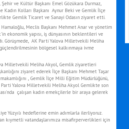
e, Şehir ve Kültür Başkanı Emel Gözükara Durmaz,
e Kadın Kolları Başkanı Aynur Beki ve Gemlik İlçe
likte Gemlik Ticaret ve Sanayi Odasın ziyaret etti.
n Hamaloğlu, Meclis Başkanı Mehmet Anar ve yönetim
k'in ekonomik yapısı, iş dünyasının beklentileri ve
dı. Görüşmede, AK Parti Yalova Milletvekili Meliha
n güçlendirilmesinin bölgesel kalkınmaya ivme
 Milletvekili Meliha Akyol, Gemlik ziyaretleri
şkanlığını ziyaret ederek İlçe Başkanı Mehmet Taşar
ymakamlığını , Gemlik İlçe Milli Eğitim Müdürlüğünü,
 Parti Yalova Milletvekili Meliha Akyol Gemlikte son
ikası’nda çalışan kadın emekçilerle bir araya gelerek
iye Yüzyılı hedeflerine emin adımlarla ilerliyoruz.
an kıymetli vatandaşlarımıza misafirperverlikleri için