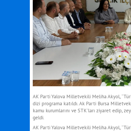
AK Parti Yalova Milletvekili Meliha Akyol, “Tü
dizi programa katıldı. Ak Parti Bursa Milletve
kamu kurumlarını ve STK'ları ziyaret edip, zey
geldi.
AK Parti Yalova Milletvekili Meliha Akyol, “Tü