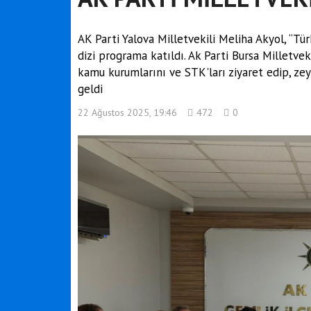
AK Parti Yalova Milletvekili Meliha Akyol, “Tü
dizi programa katıldı. Ak Parti Bursa Milletve
kamu kurumlarını ve STK'ları ziyaret edip, zey
geldi
22 Ağustos 2025, 19:46
472
0