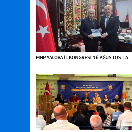
MHP YALOVA İL KONGRESİ 16 AĞUSTOS'TA