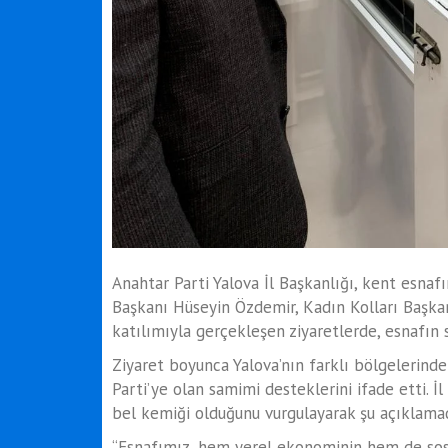
Anahtar Parti Yalova İl Başkanlığı, kent esnafın
Başkanı Hüseyin Özdemir, Kadın Kolları Başkan
katılımıyla gerçekleşen ziyaretlerde, esnafın s
Ziyaret boyunca Yalova’nın farklı bölgelerind
Parti’ye olan samimi desteklerini ifade etti. 
bel kemiği olduğunu vurgulayarak şu açıklama
“Esnafımız, hem yerel ekonominin hem de sosya