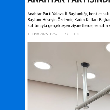
Anahtar Parti Yalova İl Başkanlığı, kent esnafın
Başkanı Hüseyin Özdemir, Kadın Kolları Başkan
katılımıyla gerçekleşen ziyaretlerde, esnafın s
15 Ekim 2025, 15:52
475
0