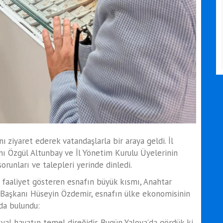
ı ziyaret ederek vatandaşlarla bir araya geldi. İl
ı Özgül Altunbay ve İl Yönetim Kurulu Üyelerinin
orunları ve talepleri yerinde dinledi.
e faaliyet gösteren esnafın büyük kısmı, Anahtar
İl Başkanı Hüseyin Özdemir, esnafın ülke ekonomisinin
da bulundu:
l hayatın temel direğidir. Bugün Yalova’da gördük ki,