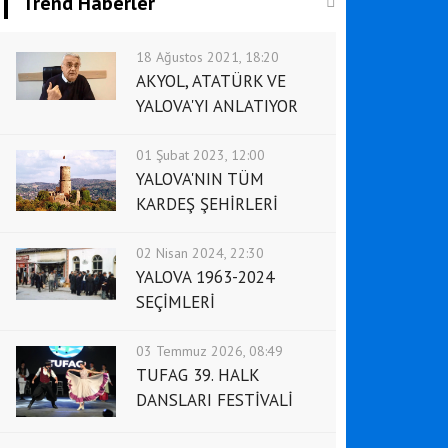
Trend Haberler
18 Ağustos 2021, 18:20
AKYOL, ATATÜRK VE
YALOVA'YI ANLATIYOR
01 Şubat 2023, 12:00
YALOVA'NIN TÜM
KARDEŞ ŞEHİRLERİ
02 Nisan 2024, 22:30
YALOVA 1963-2024
SEÇİMLERİ
03 Temmuz 2026, 08:49
TUFAG 39. HALK
DANSLARI FESTİVALİ