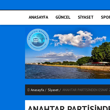
ANASAYFA
GÜNCEL
SİYASET
SPO
Anasayfa
Si̇yaset
ANAHTAR PARTİSİNDEN ESNAF 
ANAHTAR PARTİSİNDE