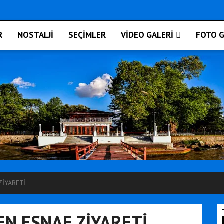
R
NOSTALJİ
SEÇİMLER
VİDEO GALERİ
FOTO G
ZİYARETİ
N ESNAF ZİYARETİ