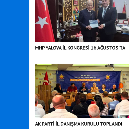
MHP YALOVA İL KONGRESİ 16 AĞUSTOS'TA
AK PARTİ İL DANIŞMA KURULU TOPLANDI