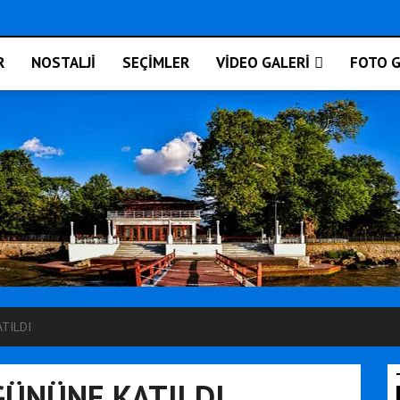
R
NOSTALJİ
SEÇİMLER
VİDEO GALERİ
FOTO G
ATILDI
 GÜNÜNE KATILDI