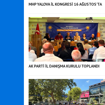
MHP YALOVA İL KONGRESİ 16 AĞUSTOS'TA
AK PARTİ İL DANIŞMA KURULU TOPLANDI