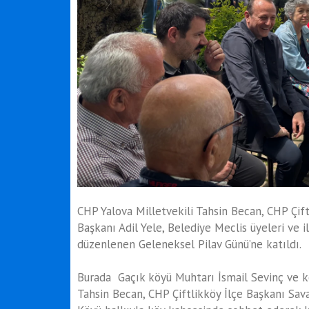
CHP Yalova Milletvekili Tahsin Becan, CHP Çift
Başkanı Adil Yele, Belediye Meclis üyeleri ve i
düzenlenen Geleneksel Pilav Günü’ne katıldı.
Burada Gaçık köyü Muhtarı İsmail Sevinç ve kö
Tahsin Becan, CHP Çiftlikköy İlçe Başkanı Sava