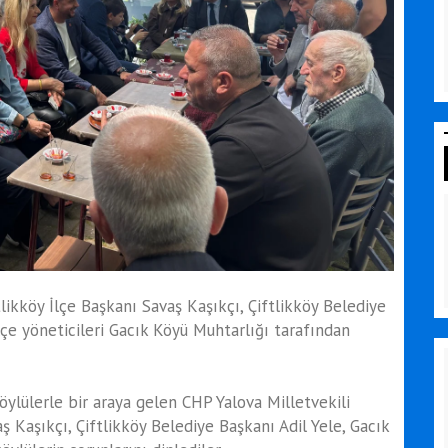
likköy İlçe Başkanı Savaş Kaşıkçı, Çiftlikköy Belediye
lçe yöneticileri Gacık Köyü Muhtarlığı tarafından
ylülerle bir araya gelen CHP Yalova Milletvekili
ş Kaşıkçı, Çiftlikköy Belediye Başkanı Adil Yele, Gacık