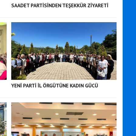
SAADET PARTİSİNDEN TEŞEKKÜR ZİYARETİ
YENİ PARTİ İL ÖRGÜTÜNE KADIN GÜCÜ