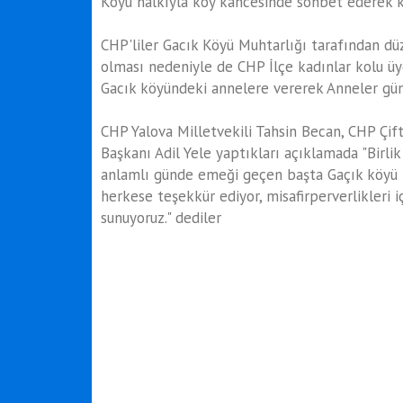
Köyü halkıyla köy kahcesinde sohbet ederek köy
CHP'liler Gacık Köyü Muhtarlığı tarafından d
olması nedeniyle de CHP İlçe kadınlar kolu üye
Gacık köyündeki annelere vererek Anneler gün
CHP Yalova Milletvekili Tahsin Becan, CHP Çift
Başkanı Adil Yele yaptıkları açıklamada "Birli
anlamlı günde emeği geçen başta Gaçık köyü 
herkese teşekkür ediyor, misafirperverlikleri i
sunuyoruz." dediler