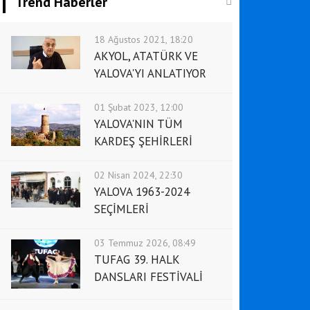
Trend Haberler
18 Ağustos 2021, 18:20
AKYOL, ATATÜRK VE
YALOVA'YI ANLATIYOR
01 Şubat 2023, 12:00
YALOVA'NIN TÜM
KARDEŞ ŞEHİRLERİ
02 Nisan 2024, 22:30
YALOVA 1963-2024
SEÇİMLERİ
03 Temmuz 2026, 08:49
TUFAG 39. HALK
DANSLARI FESTİVALİ