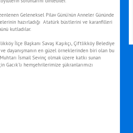
lülerin sorunlarını dinlediler.
üzenlenen Geleneksel Pilav Günü’nün Anneler Gününde
lerinin hazırladığı Atatürk büstlerini ve karanfilleri
ünü kutladılar.
likköy İlçe Başkanı Savaş Kaşıkçı, Çiftlikköy Belediye
k ve dayanışmanın en güzel örneklerinden biri olan bu
Muhtarı İsmail Sevinç olmak üzere katkı sunan
çin Gacık’lı hemşehrilerimize şükranlarımızı