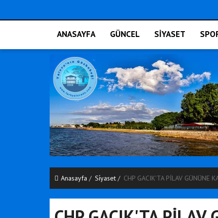
ANASAYFA
GÜNCEL
SİYASET
SPO
Anasayfa
Si̇yaset
CHP GACIK'TA PİLAV GÜNÜNE K
CHP GACIK'TA PİLAV