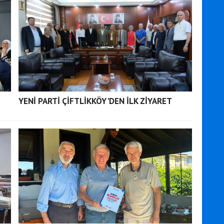
YENİ PARTİ ÇİFTLİKKÖY'DEN İLK ZİYARET