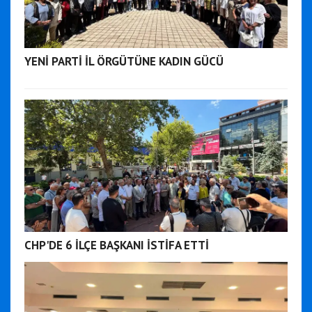
YENİ PARTİ İL ÖRGÜTÜNE KADIN GÜCÜ
CHP'DE 6 İLÇE BAŞKANI İSTİFA ETTİ