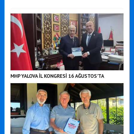
MHP YALOVA İL KONGRESİ 16 AĞUSTOS'TA