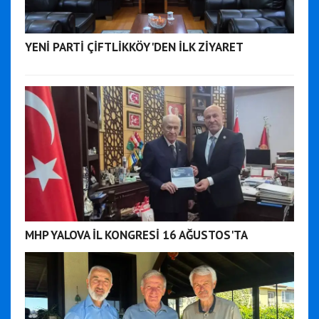
YENİ PARTİ ÇİFTLİKKÖY'DEN İLK ZİYARET
MHP YALOVA İL KONGRESİ 16 AĞUSTOS'TA