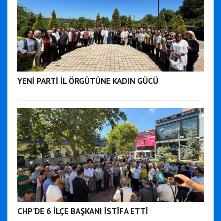
YENİ PARTİ İL ÖRGÜTÜNE KADIN GÜCÜ
CHP'DE 6 İLÇE BAŞKANI İSTİFA ETTİ