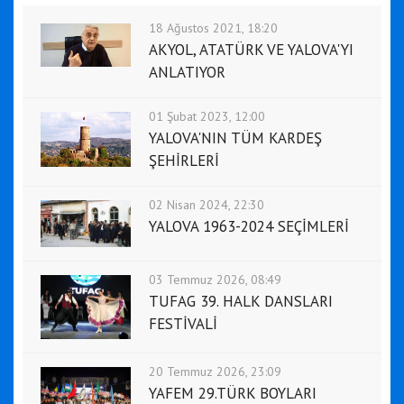
18 Ağustos 2021, 18:20
AKYOL, ATATÜRK VE YALOVA'YI
ANLATIYOR
01 Şubat 2023, 12:00
YALOVA'NIN TÜM KARDEŞ
ŞEHİRLERİ
02 Nisan 2024, 22:30
YALOVA 1963-2024 SEÇİMLERİ
03 Temmuz 2026, 08:49
TUFAG 39. HALK DANSLARI
FESTİVALİ
20 Temmuz 2026, 23:09
YAFEM 29.TÜRK BOYLARI