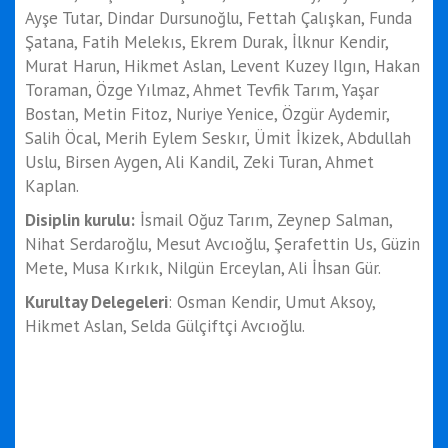
Ayşe Tutar, Dindar Dursunoğlu, Fettah Çalışkan, Funda
Şatana, Fatih Melekıs, Ekrem Durak, İlknur Kendir,
Murat Harun, Hikmet Aslan, Levent Kuzey Ilgın, Hakan
Toraman, Özge Yılmaz, Ahmet Tevfik Tarım, Yaşar
Bostan, Metin Fitoz, Nuriye Yenice, Özgür Aydemir,
Salih Öcal, Merih Eylem Seskır, Ümit İkizek, Abdullah
Uslu, Birsen Aygen, Ali Kandil, Zeki Turan, Ahmet
Kaplan.
Disiplin kurulu:
İsmail Oğuz Tarım, Zeynep Salman,
Nihat Serdaroğlu, Mesut Avcıoğlu, Şerafettin Us, Güzin
Mete, Musa Kırkık, Nilgün Erceylan, Ali İhsan Gür.
Kurultay Delegeleri
: Osman Kendir, Umut Aksoy,
Hikmet Aslan, Selda Gülçiftçi Avcıoğlu.