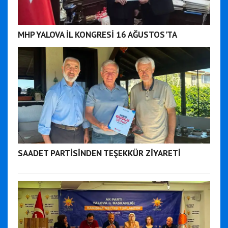
MHP YALOVA İL KONGRESİ 16 AĞUSTOS'TA
SAADET PARTİSİNDEN TEŞEKKÜR ZİYARETİ