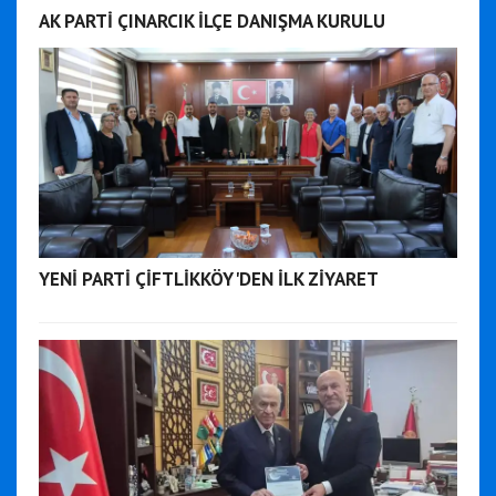
AK PARTİ ÇINARCIK İLÇE DANIŞMA KURULU
YENİ PARTİ ÇİFTLİKKÖY'DEN İLK ZİYARET