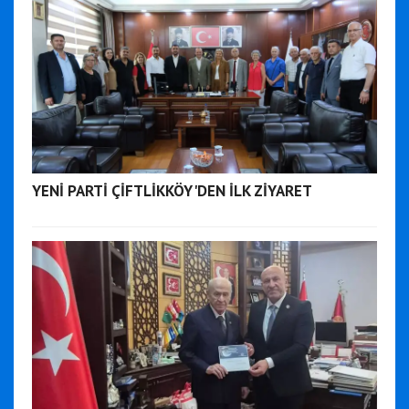
YENİ PARTİ ÇİFTLİKKÖY'DEN İLK ZİYARET