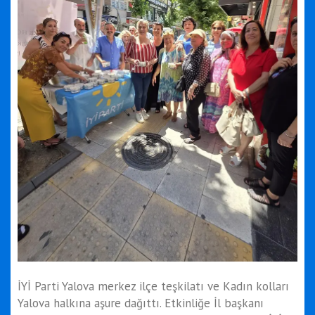
İYİ Parti Yalova merkez ilçe teşkilatı ve Kadın kolları
Yalova halkına aşure dağıttı. Etkinliğe İl başkanı