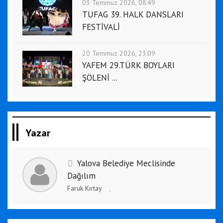
03 Temmuz 2026, 08:49
TUFAG 39. HALK DANSLARI
FESTİVALİ
20 Temmuz 2026, 23:09
YAFEM 29.TÜRK BOYLARI
ŞÖLENİ ...
Yazar
Yalova Belediye Meclisinde
Dağılım
Faruk Kırtay
,