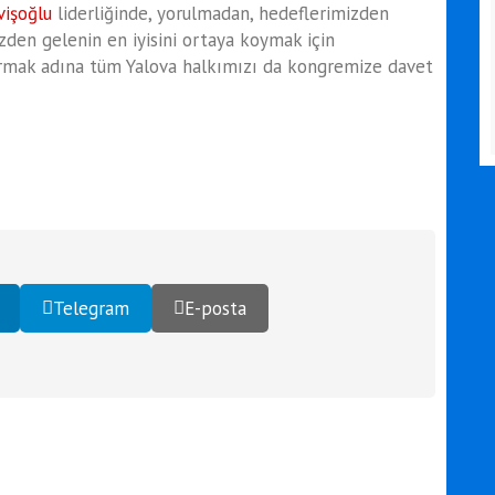
işoğlu
liderliğinde, yorulmadan, hedeflerimizden
izden gelenin en iyisini ortaya koymak için
dırmak adına tüm Yalova halkımızı da kongremize davet
Telegram
E-posta