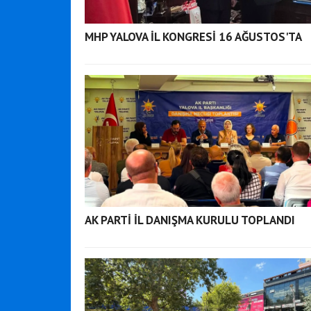
MHP YALOVA İL KONGRESİ 16 AĞUSTOS'TA
AK PARTİ İL DANIŞMA KURULU TOPLANDI