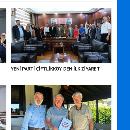
YENİ PARTİ ÇİFTLİKKÖY'DEN İLK ZİYARET