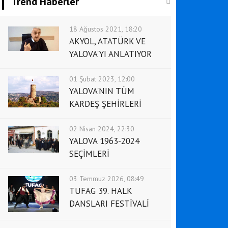
Trend Haberler
18 Ağustos 2021, 18:20
AKYOL, ATATÜRK VE
YALOVA'YI ANLATIYOR
01 Şubat 2023, 12:00
YALOVA'NIN TÜM
KARDEŞ ŞEHİRLERİ
02 Nisan 2024, 22:30
YALOVA 1963-2024
SEÇİMLERİ
03 Temmuz 2026, 08:49
TUFAG 39. HALK
DANSLARI FESTİVALİ