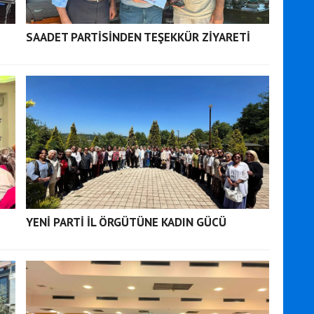
SAADET PARTİSİNDEN TEŞEKKÜR ZİYARETİ
YENİ PARTİ İL ÖRGÜTÜNE KADIN GÜCÜ