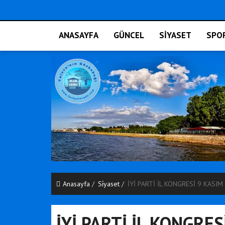
ANASAYFA
GÜNCEL
SİYASET
SPO
Anasayfa
Si̇yaset
İYİ PARTİ İL KONGRESİ 9 KASI
İYİ PARTİ İL KONGRE