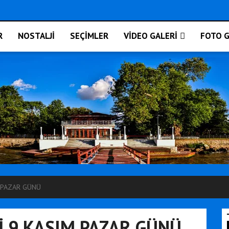
R
NOSTALJİ
SEÇİMLER
VİDEO GALERİ
FOTO G
M PAZAR GÜNÜ
Sİ 9 KASIM PAZAR GÜNÜ