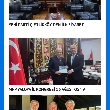
YENİ PARTİ ÇİFTLİKKÖY'DEN İLK ZİYARET
MHP YALOVA İL KONGRESİ 16 AĞUSTOS'TA