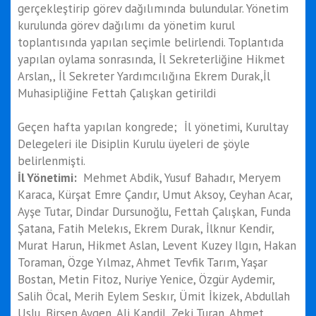
gerçekleştirip görev dağılımında bulundular. Yönetim
kurulunda görev dağılımı da yönetim kurul
toplantısında yapılan seçimle belirlendi. Toplantıda
yapılan oylama sonrasında, İl Sekreterliğine Hikmet
Arslan,, İl Sekreter Yardımcılığına Ekrem Durak,İl
Muhasipliğine Fettah Çalışkan getirildi
Geçen hafta yapılan kongrede; İl yönetimi, Kurultay
Delegeleri ile Disiplin Kurulu üyeleri de şöyle
belirlenmişti.
İl Yönetimi:
Mehmet Abdik, Yusuf Bahadır, Meryem
Karaca, Kürşat Emre Çandır, Umut Aksoy, Ceyhan Acar,
Ayşe Tutar, Dindar Dursunoğlu, Fettah Çalışkan, Funda
Şatana, Fatih Melekıs, Ekrem Durak, İlknur Kendir,
Murat Harun, Hikmet Aslan, Levent Kuzey Ilgın, Hakan
Toraman, Özge Yılmaz, Ahmet Tevfik Tarım, Yaşar
Bostan, Metin Fitoz, Nuriye Yenice, Özgür Aydemir,
Salih Öcal, Merih Eylem Seskır, Ümit İkizek, Abdullah
Uslu, Birsen Aygen, Ali Kandil, Zeki Turan, Ahmet