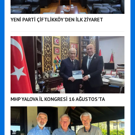
YENİ PARTİ ÇİFTLİKKÖY'DEN İLK ZİYARET
MHP YALOVA İL KONGRESİ 16 AĞUSTOS'TA