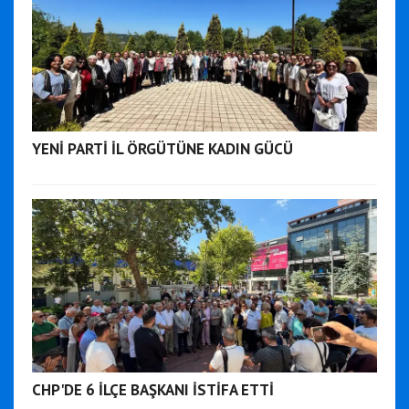
YENİ PARTİ İL ÖRGÜTÜNE KADIN GÜCÜ
CHP'DE 6 İLÇE BAŞKANI İSTİFA ETTİ