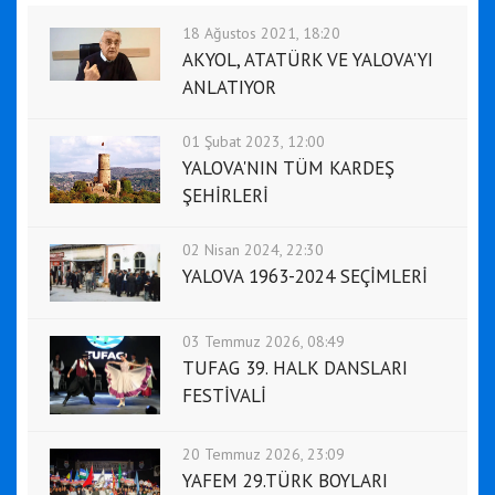
18 Ağustos 2021, 18:20
AKYOL, ATATÜRK VE YALOVA'YI
ANLATIYOR
01 Şubat 2023, 12:00
YALOVA'NIN TÜM KARDEŞ
ŞEHİRLERİ
02 Nisan 2024, 22:30
YALOVA 1963-2024 SEÇİMLERİ
03 Temmuz 2026, 08:49
TUFAG 39. HALK DANSLARI
FESTİVALİ
20 Temmuz 2026, 23:09
YAFEM 29.TÜRK BOYLARI