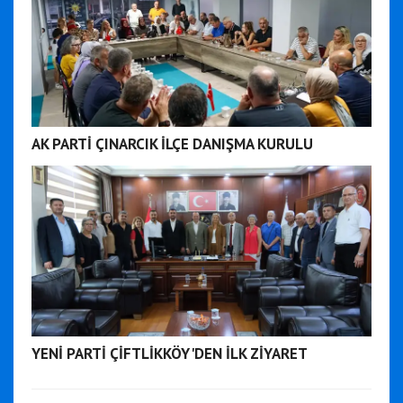
AK PARTİ ÇINARCIK İLÇE DANIŞMA KURULU
YENİ PARTİ ÇİFTLİKKÖY'DEN İLK ZİYARET