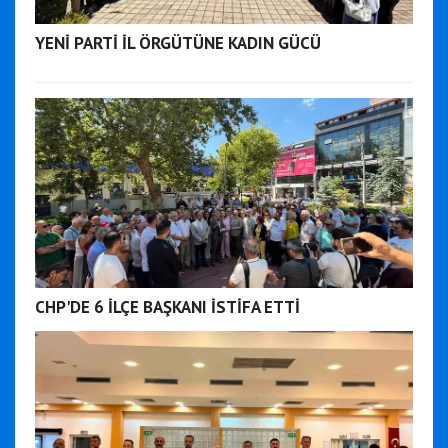
YENİ PARTİ İL ÖRGÜTÜNE KADIN GÜCÜ
CHP'DE 6 İLÇE BAŞKANI İSTİFA ETTİ