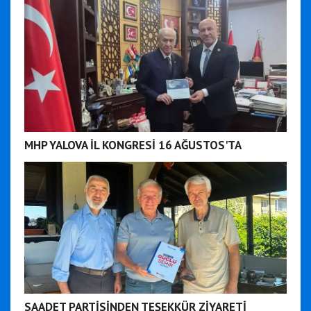
MHP YALOVA İL KONGRESİ 16 AĞUSTOS'TA
SAADET PARTİSİNDEN TEŞEKKÜR ZİYARETİ