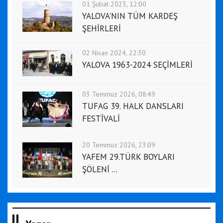
01 Şubat 2023, 12:00
YALOVA'NIN TÜM KARDEŞ
ŞEHİRLERİ
02 Nisan 2024, 22:30
YALOVA 1963-2024 SEÇİMLERİ
03 Temmuz 2026, 08:49
TUFAG 39. HALK DANSLARI
FESTİVALİ
20 Temmuz 2026, 23:09
YAFEM 29.TÜRK BOYLARI
ŞÖLENİ ...