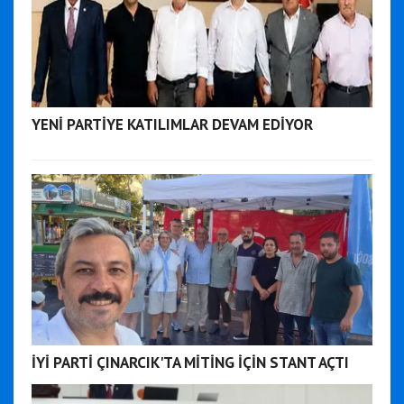
YENİ PARTİYE KATILIMLAR DEVAM EDİYOR
İYİ PARTİ ÇINARCIK'TA MİTİNG İÇİN STANT AÇTI