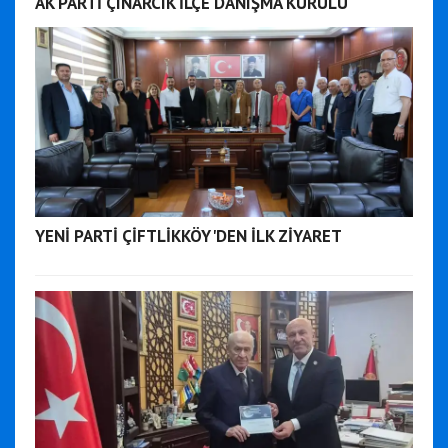
AK PARTİ ÇINARCIK İLÇE DANIŞMA KURULU
YENİ PARTİ ÇİFTLİKKÖY'DEN İLK ZİYARET