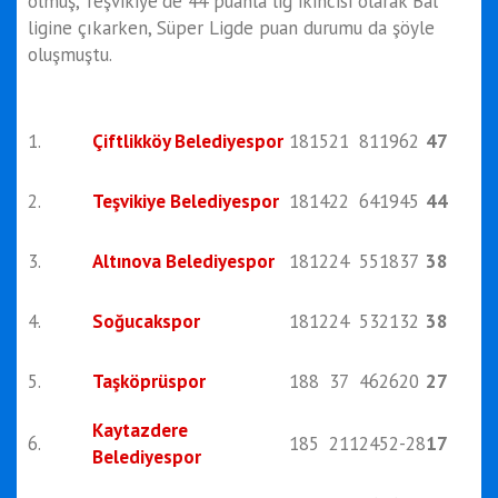
olmuş, Teşvikiye'de 44 puanla lig ikincisi olarak Bal
ligine çıkarken, Süper Ligde puan durumu da şöyle
oluşmuştu.
1.
Çiftlikköy Belediyespor
18
15
2
1
81
19
62
47
2.
Teşvikiye Belediyespor
18
14
2
2
64
19
45
44
3.
Altınova Belediyespor
18
12
2
4
55
18
37
38
4.
Soğucakspor
18
12
2
4
53
21
32
38
5.
Taşköprüspor
18
8
3
7
46
26
20
27
Kaytazdere
6.
18
5
2
11
24
52
-28
17
Belediyespor