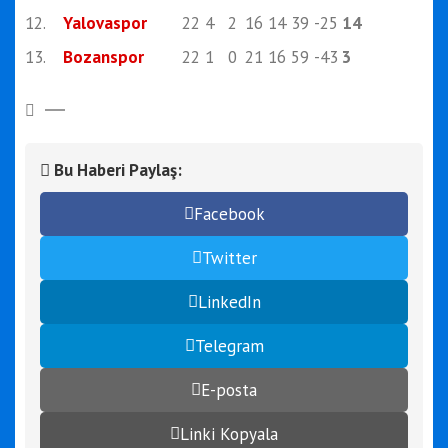
12.
Yalovaspor
22
4
2
16
14
39
-25
14
13.
Bozanspor
22
1
0
21
16
59
-43
3
Bu Haberi Paylaş:
Facebook
Twitter
LinkedIn
Telegram
E-posta
Linki Kopyala