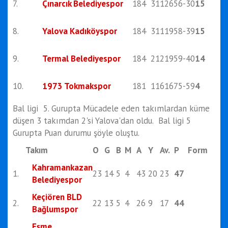
7.
Çınarcık Belediyespor
18
4
3
11
26
56
-30
15
8.
Yalova Kadıköyspor
18
4
3
11
19
58
-39
15
9.
Termal Belediyespor
18
4
2
12
19
59
-40
14
10.
1973 Tokmakspor
18
1
1
16
16
75
-59
4
Bal ligi 5. Gurupta Mücadele eden takımlardan küme
düşen 3 takımdan 2'si Yalova'dan oldu. Bal ligi 5
Gurupta Puan durumu şöyle oluştu.
Takım
O
G
B
M
A
Y
Av.
P
Form
Kahramankazan
1.
23
14
5
4
43
20
23
47
Belediyespor
Keçiören BLD
2.
22
13
5
4
26
9
17
44
Bağlumspor
Eşme