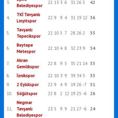
3.
22
13
3
6
31
26
5
42
Belediyespor
TKİ Tavşanlı
4.
22
9
9
4
31
19
12
36
Linyitspor
Tavşanlı
5.
22
10
5
7
28
26
2
35
Tepecikspor
Beytepe
6.
22
10
4
8
32
23
9
34
Metespor
Akran
7.
22
8
9
5
35
21
14
33
Gemlikspor
8.
İznikspor
22
10
3
9
39
34
5
33
9.
2 Eylülspor
22
9
4
9
19
26
-7
31
10.
Söğütspor
22
8
2
12
19
25
-6
26
Negmar
11.
Tavşanlı
23
5
9
9
21
27
-6
24
Belediyespor