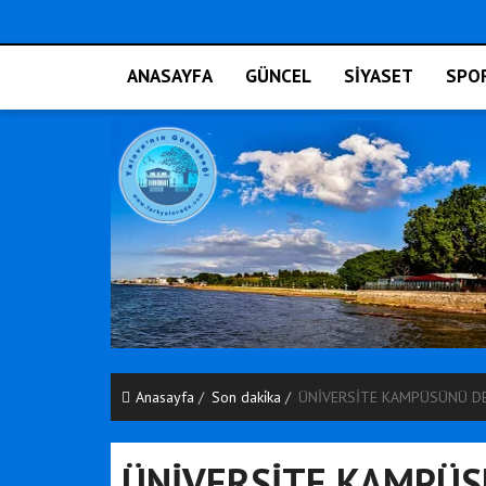
ANASAYFA
GÜNCEL
SİYASET
SPO
Anasayfa
Son daki̇ka
ÜNİVERSİTE KAMPÜSÜNÜ D
ÜNİVERSİTE KAMPÜS