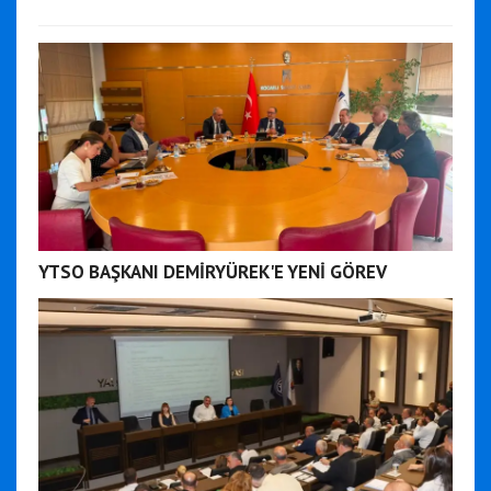
YTSO BAŞKANI DEMİRYÜREK'E YENİ GÖREV