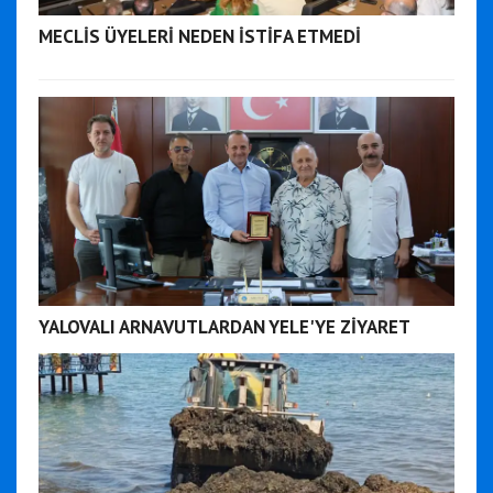
MECLİS ÜYELERİ NEDEN İSTİFA ETMEDİ
YALOVALI ARNAVUTLARDAN YELE'YE ZİYARET