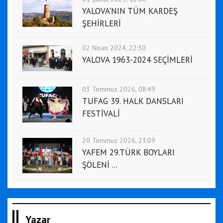
YALOVA'NIN TÜM KARDEŞ
ŞEHİRLERİ
02 Nisan 2024, 22:30
YALOVA 1963-2024 SEÇİMLERİ
03 Temmuz 2026, 08:49
TUFAG 39. HALK DANSLARI
FESTİVALİ
20 Temmuz 2026, 23:09
YAFEM 29.TÜRK BOYLARI
ŞÖLENİ ...
Yazar