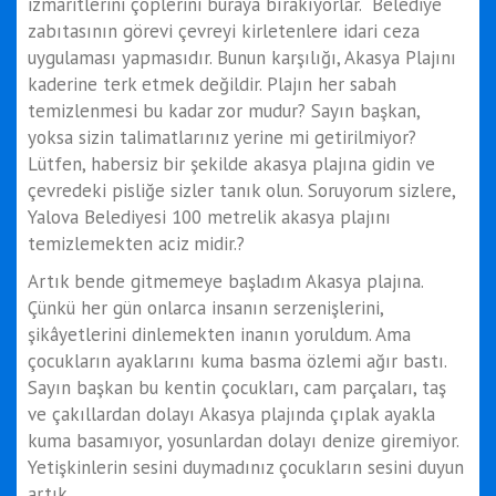
izmaritlerini çöplerini buraya bırakıyorlar. Belediye
zabıtasının görevi çevreyi kirletenlere idari ceza
uygulaması yapmasıdır. Bunun karşılığı, Akasya Plajını
kaderine terk etmek değildir. Plajın her sabah
temizlenmesi bu kadar zor mudur? Sayın başkan,
yoksa sizin talimatlarınız yerine mi getirilmiyor?
Lütfen, habersiz bir şekilde akasya plajına gidin ve
çevredeki pisliğe sizler tanık olun. Soruyorum sizlere,
Yalova Belediyesi 100 metrelik akasya plajını
temizlemekten aciz midir.?
Artık bende gitmemeye başladım Akasya plajına.
Çünkü her gün onlarca insanın serzenişlerini,
şikâyetlerini dinlemekten inanın yoruldum. Ama
çocukların ayaklarını kuma basma özlemi ağır bastı.
Sayın başkan bu kentin çocukları, cam parçaları, taş
ve çakıllardan dolayı Akasya plajında çıplak ayakla
kuma basamıyor, yosunlardan dolayı denize giremiyor.
Yetişkinlerin sesini duymadınız çocukların sesini duyun
artık…