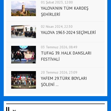
01 Şubat 2023, 12:00
YALOVA'NIN TÜM KARDEŞ
ŞEHİRLERİ
02 Nisan 2024, 22:30
YALOVA 1963-2024 SEÇİMLERİ
03 Temmuz 2026, 08:49
TUFAG 39. HALK DANSLARI
FESTİVALİ
20 Temmuz 2026, 23:09
YAFEM 29.TÜRK BOYLARI
ŞÖLENİ ...