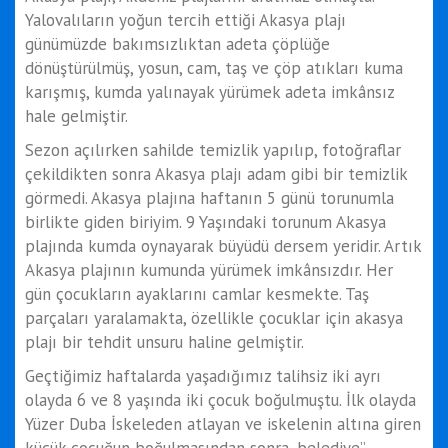
Yalovalıların yoğun tercih ettiği Akasya plajı
günümüzde bakımsızlıktan adeta çöplüğe
dönüştürülmüş, yosun, cam, taş ve çöp atıkları kuma
karışmış, kumda yalınayak yürümek adeta imkânsız
hale gelmiştir.
Sezon açılırken sahilde temizlik yapılıp, fotoğraflar
çekildikten sonra Akasya plajı adam gibi bir temizlik
görmedi. Akasya plajına haftanın 5 günü torunumla
birlikte giden biriyim. 9 Yaşındaki torunum Akasya
plajında kumda oynayarak büyüdü dersem yeridir. Artık
Akasya plajının kumunda yürümek imkânsızdır. Her
gün çocukların ayaklarını camlar kesmekte. Taş
parçaları yaralamakta, özellikle çocuklar için akasya
plajı bir tehdit unsuru haline gelmiştir.
Geçtiğimiz haftalarda yaşadığımız talihsiz iki ayrı
olayda 6 ve 8 yaşında iki çocuk boğulmuştu. İlk olayda
Yüzer Duba İskeleden atlayan ve iskelenin altına giren
küçük çocuğun boğulmasından sonra, belediye”