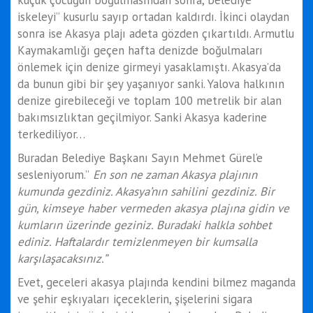
iskeleyi” kusurlu sayıp ortadan kaldırdı. İkinci olaydan
sonra ise Akasya plajı adeta gözden çıkartıldı. Armutlu
Kaymakamlığı geçen hafta denizde boğulmaları
önlemek için denize girmeyi yasaklamıştı. Akasya’da
da bunun gibi bir şey yaşanıyor sanki. Yalova halkının
denize girebileceği ve toplam 100 metrelik bir alan
bakımsızlıktan geçilmiyor. Sanki Akasya kaderine
terkediliyor…
Buradan Belediye Başkanı Sayın Mehmet Gürel’e
sesleniyorum.”
En son ne zaman Akasya plajının
kumunda gezdiniz. Akasya’nın sahilini gezdiniz. Bir
gün, kimseye haber vermeden akasya plajına gidin ve
kumların üzerinde geziniz. Buradaki halkla sohbet
ediniz. Haftalardır temizlenmeyen bir kumsalla
karşılaşacaksınız.”
Evet, geceleri akasya plajında kendini bilmez maganda
ve şehir eşkıyaları içeceklerin, şişelerini sigara