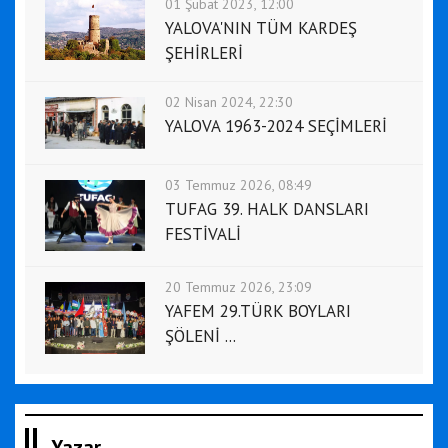
01 Şubat 2023, 12:00
YALOVA'NIN TÜM KARDEŞ
ŞEHİRLERİ
02 Nisan 2024, 22:30
YALOVA 1963-2024 SEÇİMLERİ
03 Temmuz 2026, 08:49
TUFAG 39. HALK DANSLARI
FESTİVALİ
20 Temmuz 2026, 23:09
YAFEM 29.TÜRK BOYLARI
ŞÖLENİ ...
Yazar