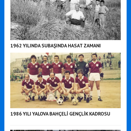
1962 YILINDA SUBAŞINDA HASAT ZAMANI
1986 YILI YALOVA BAHÇELİ GENÇLİK KADROSU